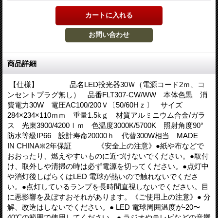
商品詳細
【仕様】 品名LED投光器30Ｗ（電源コード2ｍ、コ
ンセントプラグ無し） 品番FLT307-CW/WW 本体色黒 消
費電力30W 電圧AC100/200Ｖ〔50/60Hｚ〕 サイズ
284×234×110ｍｍ 重量1.5kｇ 材質アルミニウム合金/ガラ
ス 光束3900/4200ｌｍ 色温度3000K/5700K 照射角度90°
防水等級IP66 設計寿命20000ｈ 代替300W相当 MADE
IN CHINA※2年保証 《安全上の注意》●紙や布などで
おおったり、燃えやすいものに近づけないでください。●取付
け、取外しや清掃の時は必ず電源を切ってください。●点灯中
や消灯後しばらくはLED 電球が熱いので触れないでくださ
い。●点灯しているランプを長時間直視しないでください。目
に悪影響を及ぼすおそれがあります。《ご使用上の注意》● 分
解、改造はしないでください。● LED 電球周囲温度が-20〜
40℃の範囲で使用してください。● ラジオやテレビなどの音響