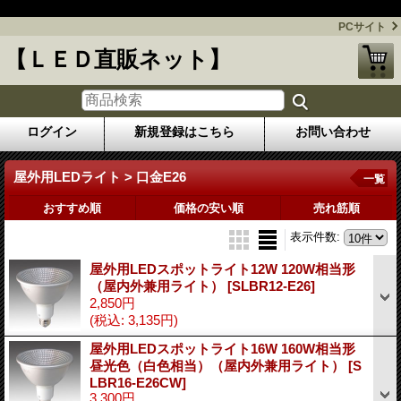
今話題のLED照明を格安にてお届けします！
PCサイト
【ＬＥＤ直販ネット】
ログイン
新規登録はこちら
お問い合わせ
屋外用LEDライト > 口金E26
一覧
おすすめ順
価格の安い順
売れ筋順
表示件数
:
屋外用LEDスポットライト12W 120W相当形
（屋内外兼用ライト）
[SLBR12-E26]
2,850円
(税込
:
3,135円)
屋外用LEDスポットライト16W 160W相当形
昼光色（白色相当）（屋内外兼用ライト）
[S
LBR16-E26CW]
3,300円