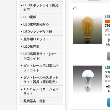
LEDスポットライト調光
7
件
対応
LE
LED電球
LED電球調光対応
79
(
税
LEDシャンデリア球
在庫
屋外用LEDライト
【
球
LED投光器
LED高輝度ライト(コー
ン型ライト)
ダクトレール用LEDスポ
LE
ットライト
98
(
税
ダクトレール用スポット
在庫
ライト器具（電球別売）
■
ＬＥＤイルミネーション
1
ライト
照明器具・部材