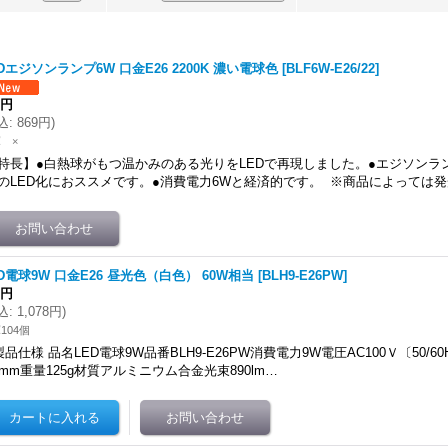
Dエジソンランプ6W 口金E26 2200K 濃い電球色
[
BLF6W-E26/22
]
0円
込
:
869円
)
 ×
特長】●白熱球がもつ温かみのある光りをLEDで再現しました。●エジソンラ
のLED化におススメです。●消費電力6Wと経済的です。 ※商品によっては
D電球9W 口金E26 昼光色（白色） 60W相当
[
BLH9-E26PW
]
0円
込
:
1,078円
)
104個
製品仕様 品名LED電球9W品番BLH9-E26PW消費電力9W電圧AC100Ｖ〔50/60
4mm重量125g材質アルミニウム合金光束890lm…