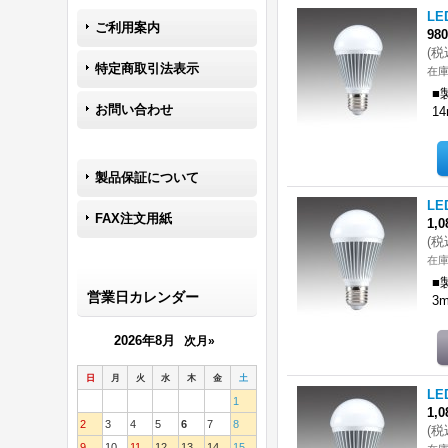
LE
ご利用案内
98
(
税
特定商取引法表示
在庫
■
お問い合わせ
1
製品保証について
LE
FAX注文用紙
1,
(
税
在庫
■
営業日カレンダー
3
2026年8月
次月»
日
月
火
水
木
金
土
LE
1
1,
2
3
4
5
6
7
8
(
税
9
10
11
12
13
14
15