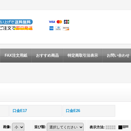
FAX注文用紙
おすすめ商品
特定商取引法表示
お問い合わせ
口金E17
口金E26
画像
:
並び順
:
表示方法
: