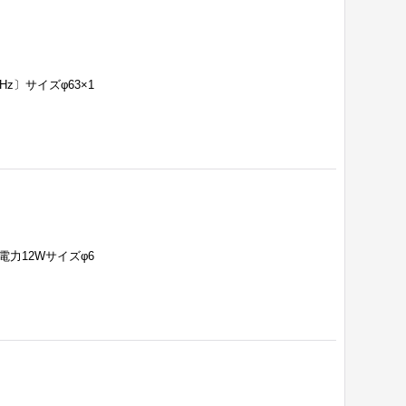
Hz〕サイズφ63×1
費電力12Wサイズφ6