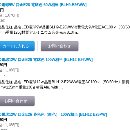
D電球9W 口金E26 電球色 60W相当
[
BLH9-E26WW
]
0円
込
:
1,078円
)
3個
製品仕様 品名LED電球9W品番BLH9-E26WW消費電力9W電圧AC100Ｖ〔50/60
4mm重量125g材質アルミニウム合金光束810lm…
D電球12W 口金E26 電球色 100W相当
[
BLH12-E26WW
]
080円
込
:
1,188円
)
 ×
製品仕様 品名LED電球12Ｗ品番BLH12-E26WW電圧AC100Ｖ〔50/60Hz〕消
mm×125mm重量136ｇ材質Alu. with …
D電球12W 口金E26 昼光色（白色） 100W相当
[
BLH12-E26PW
]
080円
込
:
1,188円
)