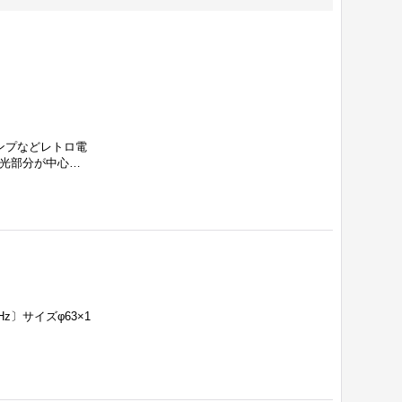
ンプなどレトロ電
発光部分が中心…
Hz〕サイズφ63×1