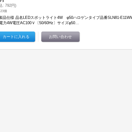
0円
込
:
792円
)
23個
製品仕様 品名LEDスポットライト4W φ50ハロゲンタイプ品番SLN81-E11W
電力4W電圧AC100Ｖ〔50/60Hz〕サイズφ50…