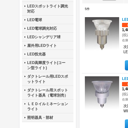
LEDスポットライト調光
5
件
対応
L
LED電球
LED電球調光対応
1,
(
税
LEDシャンデリア球
在庫
屋外用LEDライト
次
L
LED投光器
LED高輝度ライト(コー
ン型ライト)
ダクトレール用LEDスポ
L
ットライト
1,
ダクトレール用スポット
(
税
ライト器具（電球別売）
在庫
ＬＥＤイルミネーション
次
ライト
W
照明器具・部材