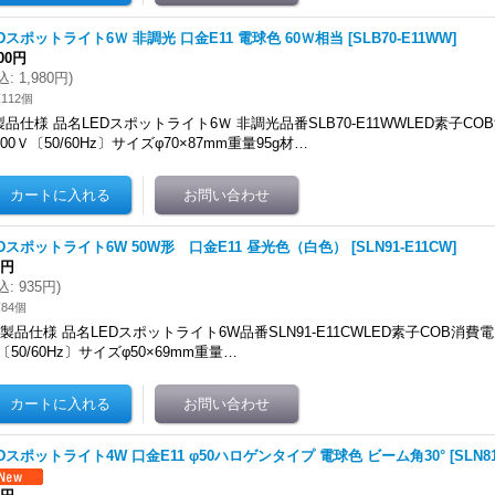
Dスポットライト6Ｗ 非調光 口金E11 電球色 60Ｗ相当
[
SLB70-E11WW
]
800円
込
:
1,980円
)
112個
製品仕様 品名LEDスポットライト6Ｗ 非調光品番SLB70-E11WWLED素子CO
100Ｖ〔50/60Hz〕サイズφ70×87mm重量95g材…
EDスポットライト6W 50W形 口金E11 昼光色（白色）
[
SLN91-E11CW
]
0円
込
:
935円
)
84個
製品仕様 品名LEDスポットライト6W品番SLN91-E11CWLED素子COB消費電
〔50/60Hz〕サイズφ50×69mm重量…
Dスポットライト4W 口金E11 φ50ハロゲンタイプ 電球色 ビーム角30°
[
SLN8