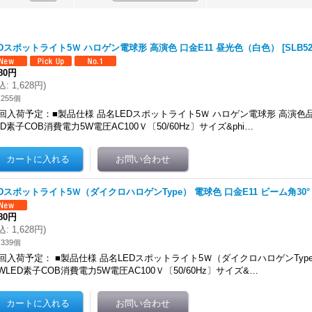
EDスポットライト5Ｗ ハロゲン電球形 高演色 口金E11 昼光色（白色）
[
SLB5
480円
込
:
1,628円
)
255個
回入荷予定：■製品仕様 品名LEDスポットライト5Ｗ ハロゲン電球形 高演色品番S
ED素子COB消費電力5W電圧AC100Ｖ〔50/60Hz〕サイズ&phi…
EDスポットライト5Ｗ（ダイクロハロゲンType） 電球色 口金E11 ビーム角30°
480円
込
:
1,628円
)
339個
回入荷予定： ■製品仕様 品名LEDスポットライト5Ｗ（ダイクロハロゲンType）品
WLED素子COB消費電力5W電圧AC100Ｖ〔50/60Hz〕サイズ&…