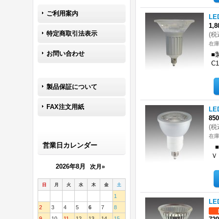
ご利用案内
LE
1,
特定商取引法表示
(
税
在庫
お問い合わせ
■
C
製品保証について
FAX注文用紙
L
85
(
税
在庫
営業日カレンダー
■
Ｖ
2026年8月
次月»
日
月
火
水
木
金
土
1
LE
2
3
4
5
6
7
8
9
10
11
12
13
14
15