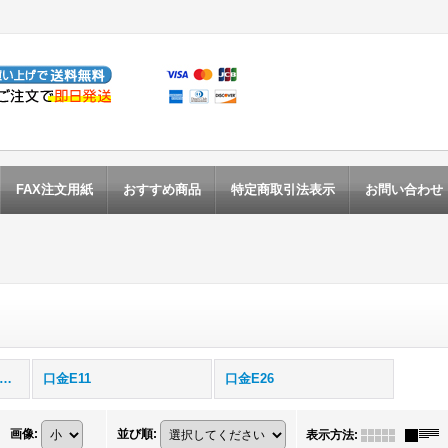
FAX注文用紙
おすすめ商品
特定商取引法表示
お問い合わせ
LEDスポットライト (全商品)
口金E11
口金E26
画像
:
並び順
:
表示方法
: