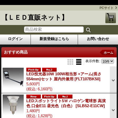
今話題のLED照明を格安にてお届けします！
PCサイト
【ＬＥＤ直販ネット】
ログイン
新規登録はこちら
お問い合わせ
おすすめ商品
ホーム
表示件数
:
LED投光器10W 100W相当形 +アーム(長さ
554mm)セット 屋内外兼用
[FLT107BK50]
5,600円
(税込
:
6,160円)
LEDスポットライト5Ｗ ハロゲン電球形 高演
色 口金E11 昼光色（白色）
[SLB52-E11CW]
1,480円
(税込
:
1,628円)