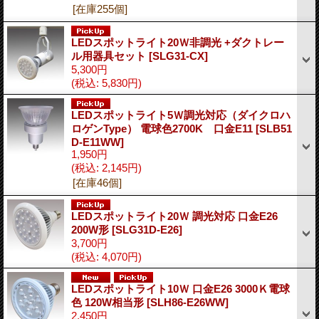
[在庫255個]
LEDスポットライト20Ｗ非調光 +ダクトレー
ル用器具セット
[SLG31-CX]
5,300円
(税込
:
5,830円)
LEDスポットライト5Ｗ調光対応（ダイクロハ
ロゲンType） 電球色2700K 口金E11
[SLB51
D-E11WW]
1,950円
(税込
:
2,145円)
[在庫46個]
LEDスポットライト20Ｗ 調光対応 口金E26
200W形
[SLG31D-E26]
3,700円
(税込
:
4,070円)
LEDスポットライト10Ｗ 口金E26 3000Ｋ電球
色 120W相当形
[SLH86-E26WW]
2,450円