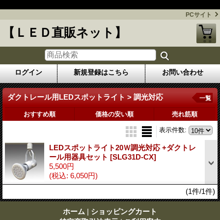
今話題のLED照明を格安にてお届けします！
PCサイト
【ＬＥＤ直販ネット】
ログイン
新規登録はこちら
お問い合わせ
ダクトレール用LEDスポットライト > 調光対応
一覧
おすすめ順
価格の安い順
売れ筋順
表示件数
:
LEDスポットライト20Ｗ調光対応 +ダクトレ
ール用器具セット
[SLG31D-CX]
5,500円
(税込
:
6,050円)
(1件/1件)
ホーム
|
ショッピングカート