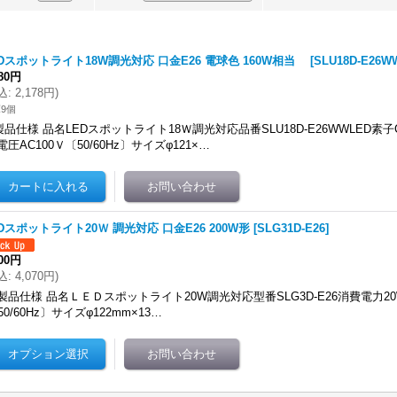
EDスポットライト18W調光対応 口金E26 電球色 160W相当
[
SLU18D-E26W
980円
込
:
2,178円
)
9個
製品仕様 品名LEDスポットライト18Ｗ調光対応品番SLU18D-E26WWLED素子
電圧AC100Ｖ〔50/60Hz〕サイズφ121×…
Dスポットライト20Ｗ 調光対応 口金E26 200W形
[
SLG31D-E26
]
700円
込
:
4,070円
)
製品仕様 品名ＬＥＤスポットライト20W調光対応型番SLG3D-E26消費電力20
50/60Hz〕サイズφ122mm×13…