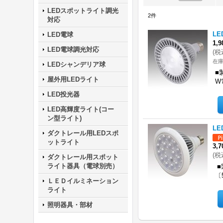
LEDスポットライト調光
2
件
対応
L
LED電球
1,
LED電球調光対応
(
税
在庫
LEDシャンデリア球
■
屋外用LEDライト
W
LED投光器
LED高輝度ライト(コー
ン型ライト)
LE
ダクトレール用LEDスポ
ットライト
3,
(
税
ダクトレール用スポット
ライト器具（電球別売）
■
〔
ＬＥＤイルミネーション
ライト
照明器具・部材