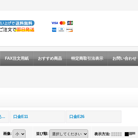
FAX注文用紙
おすすめ商品
特定商取引法表示
お問い合わせ
LEDスポットライト調光対応 (全商品)
口金E11
口金E26
画像
:
並び順
:
表示方法
: