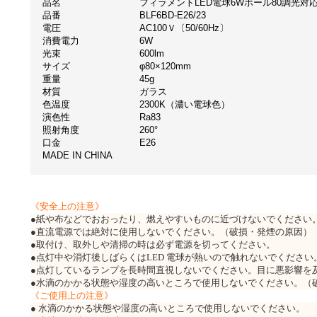
品名
フィラメントLED電球6Wボール80調光対
品番
BLF6BD-E26/23
電圧
AC100Ｖ〔50/60Hz〕
消費電力
6W
光束
600lm
サイズ
φ80×120mm
重量
45g
材質
ガラス
色温度
2300K（濃い電球色）
演色性
Ra83
照射角度
260°
口金
E26
MADE IN CHINA
《安全上の注意》
●紙や布などでおおったり、燃えやすいものに近づけないでください
●直流電源では絶対に使用しないでください。（破損・発煙の原因）
●取付け、取外しや清掃の時は必ず電源を切ってください。
●点灯中や消灯後しばらくはLED 電球が熱いので触れないでください
●点灯しているランプを長時間直視しないでください。目に悪影響を
●水滴のかかる状態や湿度の高いところで使用しないでください。（
《ご使用上の注意》
● 水滴のかかる状態や湿度の高いところで使用しないでください。