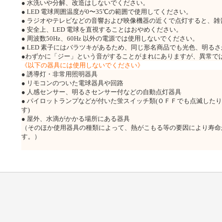
● 水洗いや分解、改造はしないでください。
● LED 電球周囲温度が0〜35℃の範囲で使用してください。
● ラジオやテレビなどの音響および映像機器の近くで点灯すると、
● 安全上、LED 電球を直視することはおやめください。
● 周波数50Hz、60Hz 以外の電源では使用しないでください。
● LED 素子にはバラツキがあるため、同じ形名商品でも光色、明る
●わずかに「ジー」という音がすることがまれにありますが、異常で
《以下の器具には使用しないでください》
● 誘導灯・非常用照明器具
● リモコンのついた電球器具や回路
● 人感センサー、明るさセンサー付などの自動点灯器具
● パイロットランプなどが付いた蛍スイッチ類(ＯＦＦでも点滅した
す)
● 屋外、水滴がかかる場所にある器具
（そのほか使用器具の種類によって、熱が
こもる等の要因により寿命
す。）