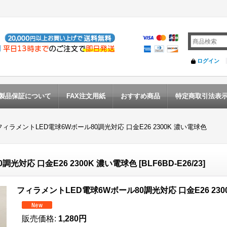
ログイン
製品保証について
FAX注文用紙
おすすめ商品
特定商取引法表
フィラメントLED電球6Wボール80調光対応 口金E26 2300K 濃い電球色
光対応 口金E26 2300K 濃い電球色
[
BLF6BD-E26/23
]
フィラメントLED電球6Wボール80調光対応 口金E26 230
販売価格
:
1,280円