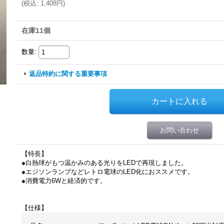
(
税込
:
1,408円
)
在庫11個
数量
:
返品特約に関する重要事項
お問い合わせ
【特長】
●白熱球がもつ温かみのある光りをLEDで再現しました。
●エジソンランプなどレトロ電球のLED化におススメです。
●消費電力6Wと経済的です。
【仕様】