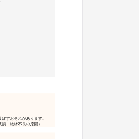
応
。
。
及ぼすおそれがあります。
破損・絶縁不良の原因）