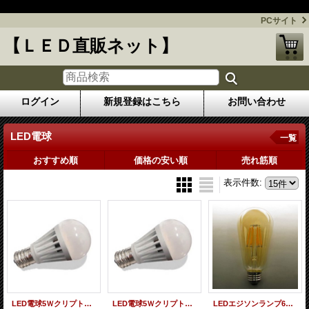
今話題のLED照明を格安にてお届けします！
PCサイト
【ＬＥＤ直販ネット】
ログイン
新規登録はこちら
お問い合わせ
LED電球
一覧
おすすめ順
価格の安い順
売れ筋順
表示件数
:
LED電球5Ｗクリプトン球タイプ 口金E17 50W形 白色相当
LED電球5Ｗクリプトン球タイプ 口金E17 50W形 電球色相当
LEDエジソンランプ6W 口金E26 2200K 濃い電球色